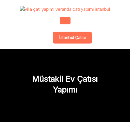
Skip
to
content
Open
İstanbul Çatıcı
Button
Müstakil Ev Çatısı
Yapımı