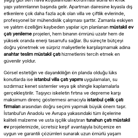
yapı yatırımlarının başında gelir. Apartman dairesine kıyasla dış
etkenlere çok daha fazla açık olan villa ve çiftlik evlerinde,
profesyonel bir mühendislik çalışması şarttır. Zamanla eskiyen
ve yalıtım özelliğini kaybeden yapılar için planlanan
müstakil ev
çatı yenileme
projeleri, hem binanın ömrünü uzatır hem de
yüksek oranda enerji tasarrufu sağlar. Bu süreçte bütçeyi
doğru yönetmek ve sürpriz maliyetlerle karşılaşmamak adına
anahtar teslim müstakil çatı
hizmetlerini tercih etmek en
güvenilir yoldur.
Görsel estetiğin ve dayanıklılığın ön planda olduğu lüks
konutlarda ise
istanbul villa çatı yapımı
uygulamaları, su
sızdırmaz kenet sistemler veya şık shingle kaplamalarla
gerçekleştirilir. Taşıyıcı iskeletin fırtına ve depreme karşı
maksimum direnç göstermesi amacıyla
istanbul çelik çatı
firmaları
arasından doğru seçimi yapmak büyük önem taşır.
İstanbul’un Anadolu ve Avrupa yakasındaki tüm ilçelerine
kaliteli malzeme ve usta işçilik ulaştıran
tunahun çatı müstakil
ev
projelerinizde, ücretsiz keşif avantajıyla bütçenize en
uygun ve garantili çözümleri sunarak uzun ömürlü yaşam