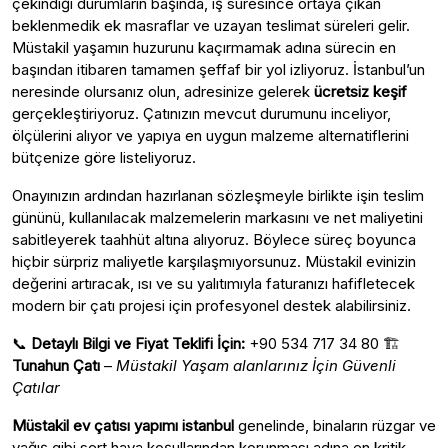
çekindiği durumların başında, iş süresince ortaya çıkan
beklenmedik ek masraflar ve uzayan teslimat süreleri gelir.
Müstakil yaşamın huzurunu kaçırmamak adına sürecin en
başından itibaren tamamen şeffaf bir yol izliyoruz. İstanbul’un
neresinde olursanız olun, adresinize gelerek
ücretsiz keşif
gerçekleştiriyoruz. Çatınızın mevcut durumunu inceliyor,
ölçülerini alıyor ve yapıya en uygun malzeme alternatiflerini
bütçenize göre listeliyoruz.
Onayınızın ardından hazırlanan sözleşmeyle birlikte işin teslim
gününü, kullanılacak malzemelerin markasını ve net maliyetini
sabitleyerek taahhüt altına alıyoruz. Böylece süreç boyunca
hiçbir sürpriz maliyetle karşılaşmıyorsunuz. Müstakil evinizin
değerini artıracak, ısı ve su yalıtımıyla faturanızı hafifletecek
modern bir çatı projesi için profesyonel destek alabilirsiniz.
📞
Detaylı Bilgi ve Fiyat Teklifi İçin:
+90 534 717 34 80 🏗️
Tunahun Çatı
–
Müstakil Yaşam alanlarınız İçin Güvenli
Çatılar
Müstakil ev çatısı yapımı istanbul
genelinde, binaların rüzgar ve
yağış gibi sert hava koşullarından korunması adına en kritik