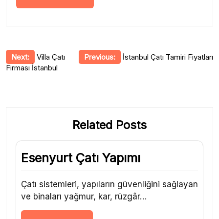
Yazı
Next:
Villa Çatı
Previous:
İstanbul Çatı Tamiri Fiyatları
Firması İstanbul
gezinmesi
Related Posts
Esenyurt Çatı Yapımı
Çatı sistemleri, yapıların güvenliğini sağlayan
ve binaları yağmur, kar, rüzgâr…