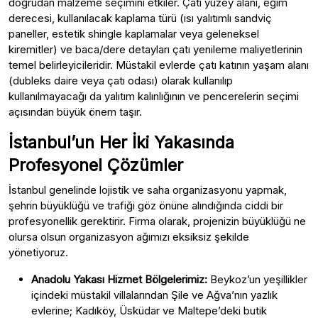
doğrudan malzeme seçimini etkiler. Çatı yüzey alanı, eğim
derecesi, kullanılacak kaplama türü (ısı yalıtımlı sandviç
paneller, estetik shingle kaplamalar veya geleneksel
kiremitler) ve baca/dere detayları çatı yenileme maliyetlerinin
temel belirleyicileridir. Müstakil evlerde çatı katının yaşam alanı
(dubleks daire veya çatı odası) olarak kullanılıp
kullanılmayacağı da yalıtım kalınlığının ve pencerelerin seçimi
açısından büyük önem taşır.
İstanbul’un Her İki Yakasında
Profesyonel Çözümler
İstanbul genelinde lojistik ve saha organizasyonu yapmak,
şehrin büyüklüğü ve trafiği göz önüne alındığında ciddi bir
profesyonellik gerektirir. Firma olarak, projenizin büyüklüğü ne
olursa olsun organizasyon ağımızı eksiksiz şekilde
yönetiyoruz.
Anadolu Yakası Hizmet Bölgelerimiz:
Beykoz’un yeşillikler
içindeki müstakil villalarından Şile ve Ağva’nın yazlık
evlerine; Kadıköy, Üsküdar ve Maltepe’deki butik