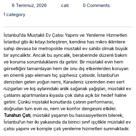
6 Temmuz, 2026
cati
0 Comments
1 category
İstanbul’da Müstakil Ev Çatısı Yapımı ve Yenileme Hizmetleri
İstanbul gibi iki kıtayı birleştiren, kendine has mikro iklimlere
sahip devasa bir metropolde müstakil ev sahibi olmak büyük
bir ayrıcalıktır. Ancak bu ayrıcalık, beraberinde düzenli bakım
ve koruma sorumluluklarını da getirir. Bir müstakil evin hem
görselliğini tamamlayan hem de onu dış etkenlerden koruyan
en önemli yapı elemanı hiç şüphesiz çatısıdır. İstanbul’un
denizden gelen yoğun nemi, Karadeniz üzerinden inen sert
rüzgarları ve kış aylarındaki anlık sağanak yağışları, müstakil ev
çatılarını apartmanlara kıyasla çok daha açık bir hedef haline
getirir. Çünkü müstakil konutlarda çatının performansı,
doğrudan tüm evin ısı, nem ve konfor dengesini etkiler.
Tunahun Çatı
, müstakil yaşamın bu hassasiyetlerini bilerek,
İstanbul’un her iki yakasında da birinci sınıf işçilikle müstakil ev
çatısı yapımı ve komple çatı yenileme hizmetleri sunmaktadır.