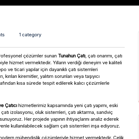
ts
1 category
 profesyonel çözümler sunan
Tunahun Çatı
, çatı onarımı, çatı
yle hizmet vermektedir. Yılların verdiği deneyim ve kaliteli
epo ve ticari yapılar için dayanıklı çatı sistemleri
kırılan kiremitler, yalıtım sorunları veya taşıyıcı
afından kısa sürede tespit edilerek kalıcı çözümlerle
e Çatıcı
hizmetlerimiz kapsamında yeni çatı yapımı, eski
, çatı izolasyonu, oluk sistemleri, çatı aktarma, sandviç
sunuyoruz. Her projede yapının ihtiyaçlarını analiz ederek
enle kullanılabilecek sağlam çatı sistemleri inşa ediyoruz.
modern mühendislik çözümleriyle hizmet vermektedir. Çelik