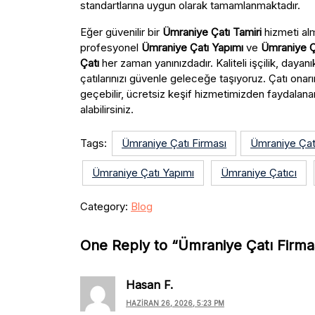
standartlarına uygun olarak tamamlanmaktadır.
Eğer güvenilir bir
Ümraniye Çatı Tamiri
hizmeti al
profesyonel
Ümraniye Çatı Yapımı
ve
Ümraniye Ç
Çatı
her zaman yanınızdadır. Kaliteli işçilik, dayan
çatılarınızı güvenle geleceğe taşıyoruz. Çatı onarım
geçebilir, ücretsiz keşif hizmetimizden faydala
alabilirsiniz.
Tags:
Ümraniye Çatı Firması
Ümraniye Çatı
Ümraniye Çatı Yapımı
Ümraniye Çatıcı
Category:
Blog
One Reply to “Ümraniye Çatı Firma
Hasan F.
HAZIRAN 26, 2026, 5:23 PM