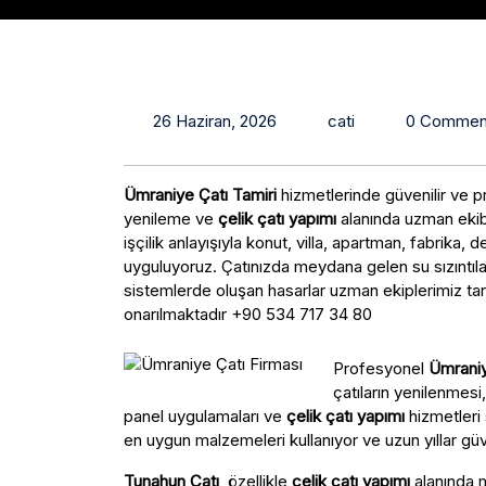
26 Haziran, 2026
cati
0 Commen
Ümraniye Çatı Tamiri
hizmetlerinde güvenilir ve
yenileme ve
çelik çatı yapımı
alanında uzman ekibi
işçilik anlayışıyla konut, villa, apartman, fabrika, d
uyguluyoruz. Çatınızda meydana gelen su sızıntıları, 
sistemlerde oluşan hasarlar uzman ekiplerimiz tar
onarılmaktadır +90 534 717 34 80
Profesyonel
Ümraniy
çatıların yenilenmesi
panel uygulamaları ve
çelik çatı yapımı
hizmetleri 
en uygun malzemeleri kullanıyor ve uzun yıllar güv
Tunahun Çatı
, özellikle
çelik çatı yapımı
alanında 