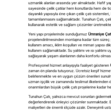
uzmanlık alanları arasında yer almaktadır. Hafif y
sayesinde çelik çatılar hem konutlarda hem de ti
dayanıklı yapısıyla öne çıkan çelik çatı sistemleri,
tamamlanmasını sağlamaktadır. Tunahun Çatı, çelik
kullanarak estetik ve sağlam çözümler üretmekte
Yeni yapı projelerinde sunduğumuz
Ümraniye Çat
projelendirilmesinden montajına kadar tüm süreç 
kullanım amacı, iklim koşulları ve mimari yapısı dik
kullanım sağlamaktadır. Su yalıtımı ve ısı yalıtımı 
sağlayarak yaşam alanlarının daha konforlu olmas
Profesyonel hizmet anlayışıyla faaliyet gösteren
zaman ön planda tutuyoruz. Ücretsiz keşif hizmet
belirlenmekte ve en uygun çözüm önerileri sunulm
uzman işçilik ve zamanında teslimat ilkelerinden
onarımlardan büyük çelik çatı projelerine kadar her
Tunahun Çatı, yalnızca mevcut sorunları gidermekl
değerlendirerek önleyici çözümler sunmaktadır. 
maliyetleri de önemli ölçüde azalır. Deneyimli usta