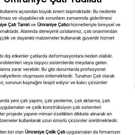
lü kullanımı açısından büyük önem taşımaktadır. Bu nedenle
ılması ve oluşabilecek sorunların zamanında giderilmesi
ye Çatı Tamiri
ve
Ümraniye Çatıcı
hizmetleriyle bireysel ve
aktadır. Alanında deneyimli ustalarımız, çatı onarımından
çilik ve dayanıklı malzemeler kullanarak güvenilir hizmet
i dış etkenler çatılarda deformasyonlara neden olabilir.
alıtım problemleri veya taşıyıcı sistemlerde meydana gelen
rına zarar verebilir. Bu gibi durumlarda profesyonel
aliyetlerin oluşmasını önlemektedir. Tunahun Çatı olarak
or, sorunun kaynağını tespit ediyor ve kalıcı çözümler
şında yeni çatı yapımı, çatı yenileme, çatı aktarma, çatı
ygulamaları ve çelik konstrüksiyon çatı sistemleri
 projede yapının mimari özellikleri dikkate alınarak en
lzemeler kullanılarak uzun ömürlü çözümler üretilmektedir.
den biri olan
Ümraniye Çelik Çatı
uygulamaları da firmamızın