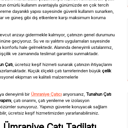
 uzun ömürlü kullanım avantajıyla günümüzde en çok tercih
epreme dayanıklı yapısı sayesinde güvenli kullanım sunarken,
kar ve güneş gibi dış etkenlere karşı maksimum koruma
evcut arızayı gidermekle kalmıyor, çatınızın genel durumunu
önüne geçiyoruz. Su ve ısı yalıtımı uygulamaları sayesinde
a konforlu hale gelmektedir. Alanında deneyimli ustalarımız,
i işçilik ve zamanında teslimat garantisi sunmaktadır.
n Çatı
, ücretsiz keşif hizmeti sunarak çatınızın ihtiyaçlarını
ırlamaktadır. Küçük ölçekli çatı tamirlerinden büyük
çelik
esyonel ekipman ve kaliteli malzemelerle
ya deneyimli bir
Ümraniye Çatıcı
arıyorsanız,
Tunahun Çatı
 yapımı
, çatı onarımı, çatı yenileme ve izolasyon
lü çözümler sunuyoruz. Yapınızı güvenle koruyacak sağlam
ilir, ücretsiz keşif hizmetimizden yararlanabilirsiniz.
 Ümraniye Çatı Tadilatı