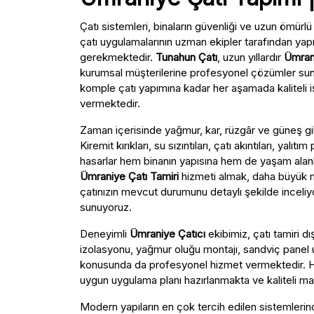
Çatı sistemleri, binaların güvenliği ve uzun ömür
çatı uygulamalarının uzman ekipler tarafından yap
gerekmektedir.
Tunahun Çatı
, uzun yıllardır
Ümrani
kurumsal müşterilerine profesyonel çözümler sunm
komple çatı yapımına kadar her aşamada kaliteli iş
vermektedir.
Zaman içerisinde yağmur, kar, rüzgâr ve güneş gib
Kiremit kırıkları, su sızıntıları, çatı akıntıları, y
hasarlar hem binanın yapısına hem de yaşam alanla
Ümraniye Çatı Tamiri
hizmeti almak, daha büyük m
çatınızın mevcut durumunu detaylı şekilde inceliy
sunuyoruz.
Deneyimli
Ümraniye Çatıcı
ekibimiz, çatı tamiri dı
izolasyonu, yağmur oluğu montajı, sandviç panel u
konusunda da profesyonel hizmet vermektedir. Her
uygun uygulama planı hazırlanmakta ve kaliteli ma
Modern yapıların en çok tercih edilen sistemlerin