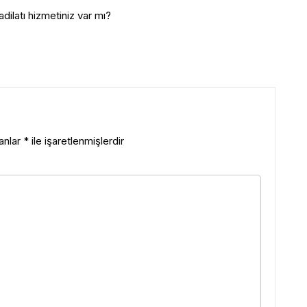
dilatı hizmetiniz var mı?
lanlar
*
ile işaretlenmişlerdir