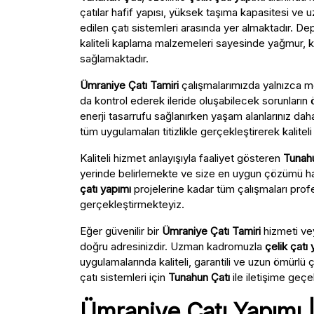
çatılar hafif yapısı, yüksek taşıma kapasitesi ve
edilen çatı sistemleri arasında yer almaktadır. D
kaliteli kaplama malzemeleri sayesinde yağmur, 
sağlamaktadır.
Ümraniye Çatı Tamiri
çalışmalarımızda yalnızca m
da kontrol ederek ileride oluşabilecek sorunların 
enerji tasarrufu sağlanırken yaşam alanlarınız dah
tüm uygulamaları titizlikle gerçekleştirerek kalitel
Kaliteli hizmet anlayışıyla faaliyet gösteren
Tunahu
yerinde belirlemekte ve size en uygun çözümü haz
çatı yapımı
projelerine kadar tüm çalışmaları prof
gerçekleştirmekteyiz.
Eğer güvenilir bir
Ümraniye Çatı Tamiri
hizmeti ve
doğru adresinizdir. Uzman kadromuzla
çelik çatı
uygulamalarında kaliteli, garantili ve uzun ömür
çatı sistemleri için
Tunahun Çatı
ile iletişime geçeb
Ümraniye Çatı Yapımı |