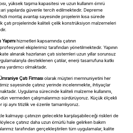
apısı, yüksek taşıma kapasitesi ve uzun kullanım ömrü
cari yapılarda güvenle tercih edilmektedir. Depreme
 hızlı montaj avantajı sayesinde projelerin kısa sürede
 çatı projelerinde kaliteli çelik konstrüksiyon malzemeleri
dir.
ı Yapımı
hizmetleri kapsamında çatının
profesyonel ekiplerimiz tarafından yönetilmektedir. Yapının
kate alınarak hazırlanan çatı sistemleri uzun yıllar sorunsuz
uygulamalarıyla desteklenen çatılar, enerji tasarrufuna katkı
ına yardımcı olmaktadır.
Ümraniye Çatı Firması
olarak müşteri memnuniyetini her
imiz sayesinde çatınız yerinde incelenmekte, ihtiyaçlar
aktadır. Uygulama sürecinde kaliteli malzeme kullanımı,
 ödün vermeden çalışmalarımızı sürdürüyoruz. Küçük ölçekli
 işi aynı titizlik ve özenle tamamlıyoruz.
e kalmayıp çatınızın gelecekte karşılaşabileceği riskleri de
Böylece çatınız daha uzun ömürlü hale gelirken bakım
larımız tarafından gerçekleştirilen tüm uygulamalar, kalite