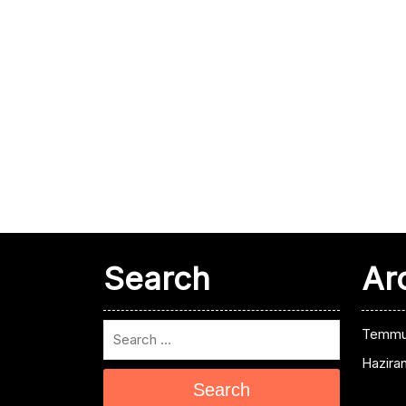
Search
Ar
Temmu
Hazira
Search