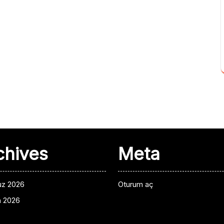
chives
Meta
z 2026
Oturum aç
n 2026