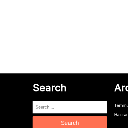
Search
Ar
Temmu
Hazira
Search