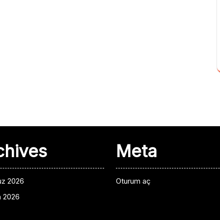
chives
Meta
z 2026
Oturum aç
n 2026