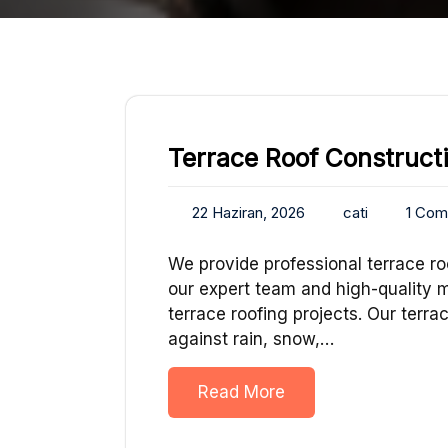
Terrace Roof Construct
22 Haziran, 2026
cati
1 Co
We provide professional terrace roo
our expert team and high-quality m
terrace roofing projects. Our terr
against rain, snow,…
Read More