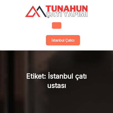
Skip
to
content
Open
İstanbul Çatıcı
Button
Etiket:
İstanbul çatı
ustası