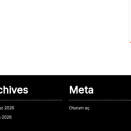
chives
Meta
z 2026
Oturum aç
n 2026