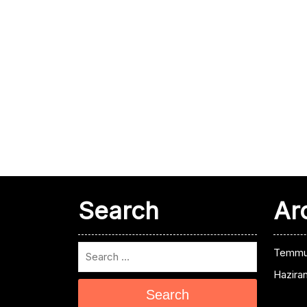
Search
Ar
Temmu
Hazira
Search