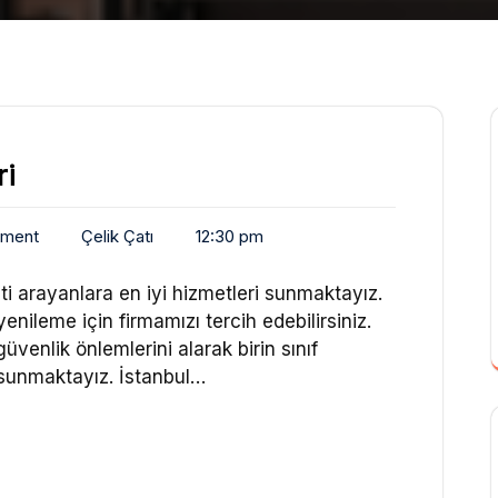
ri
mment
Çelik Çatı
12:30 pm
eti arayanlara en iyi hizmetleri sunmaktayız.
 yenileme için firmamızı tercih edebilirsiniz.
venlik önlemlerini alarak birin sınıf
 sunmaktayız. İstanbul…