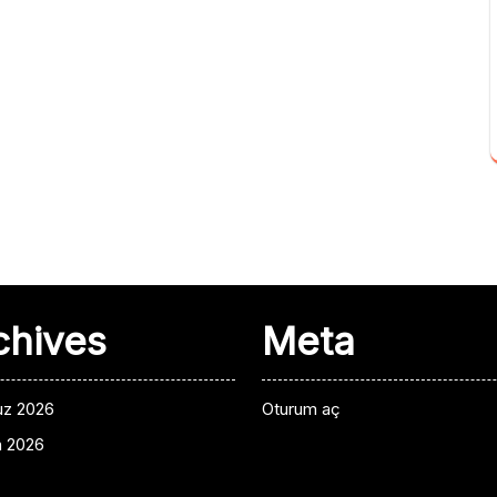
chives
Meta
z 2026
Oturum aç
n 2026