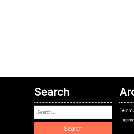
Search
Ar
Temmu
Hazira
Search